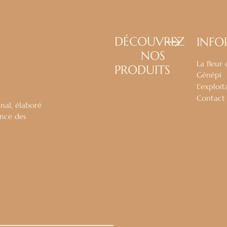
DÉCOUVREZ
INFO
NOS
La fleur 
PRODUITS
Génépi
L'exploit
Contact
nal, élaboré
ence des